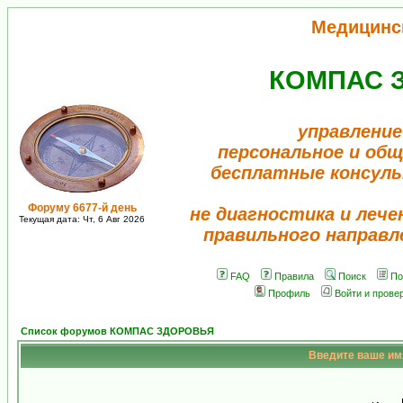
Медицинс
КОМПАС 
управление
персональное и об
бесплатные консул
Форуму 6677-й день
не диагностика и лече
Текущая дата: Чт, 6 Авг 2026
правильного направл
FAQ
Правила
Поиск
По
Профиль
Войти и прове
Список форумов КОМПАС ЗДОРОВЬЯ
Введите ваше имя