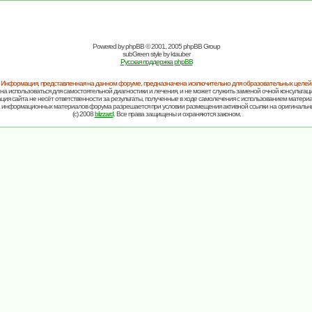
Powered by
phpBB
© 2001, 2005 phpBB Group
subGreen style by
ktauber
Русская поддержка phpBB
Информация, представленная на данном форуме, предназначена исключительно для образовательных целей
на использоваться для самостоятельной диагностики и лечения, и не может служить заменой очной консультаци
ия сайта не несёт ответственности за результаты, полученные в ходе самолечения с использованием матери
 информационных материалов форума разрешается при условии размещения активной ссылки на оригинальн
(c) 2008
blizzard
. Все права защищены и охраняются законом.