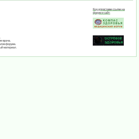
Код для вставки ссылки на
форум и сайт:
,
и врача.
алов форума.
ый материал.