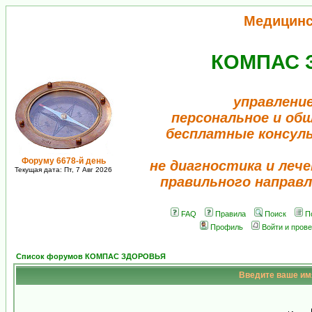
Медицинс
КОМПАС 
управление
персональное и об
бесплатные консул
Форуму 6678-й день
не диагностика и лече
Текущая дата: Пт, 7 Авг 2026
правильного направл
FAQ
Правила
Поиск
П
Профиль
Войти и пров
Список форумов КОМПАС ЗДОРОВЬЯ
Введите ваше имя