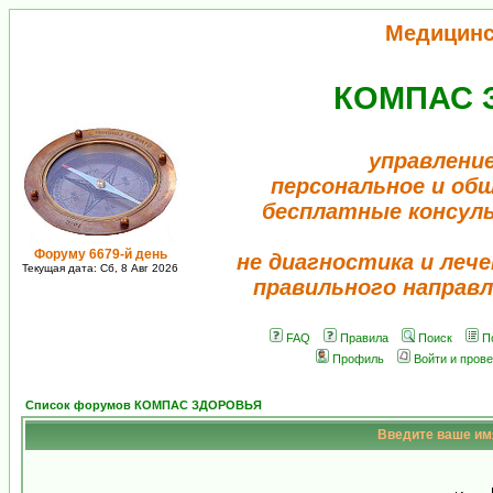
Медицинс
КОМПАС 
управление
персональное и об
бесплатные консул
Форуму 6679-й день
не диагностика и лече
Текущая дата: Сб, 8 Авг 2026
правильного направл
FAQ
Правила
Поиск
П
Профиль
Войти и пров
Список форумов КОМПАС ЗДОРОВЬЯ
Введите ваше имя