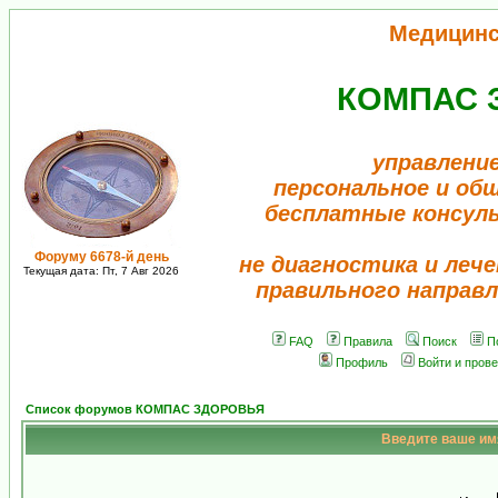
Медицинс
КОМПАС 
управление
персональное и об
бесплатные консул
Форуму 6678-й день
не диагностика и лече
Текущая дата: Пт, 7 Авг 2026
правильного направл
FAQ
Правила
Поиск
П
Профиль
Войти и пров
Список форумов КОМПАС ЗДОРОВЬЯ
Введите ваше имя