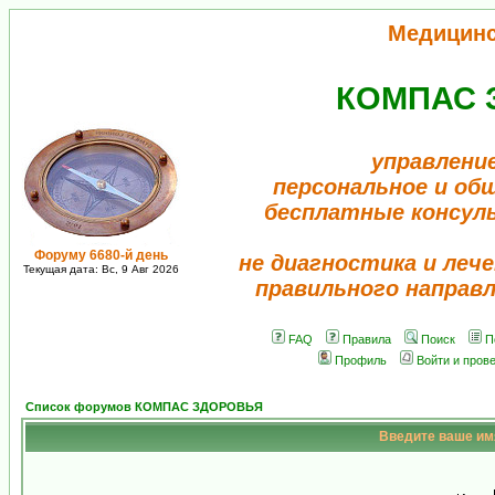
Медицин
КОМПАС 
управлени
персональное и об
бесплатные консул
Форуму 6680-й день
не диагностика и лече
Текущая дата: Вс, 9 Авг 2026
правильного направ
FAQ
Правила
Поиск
П
Профиль
Войти и пров
Список форумов КОМПАС ЗДОРОВЬЯ
Введите ваше имя