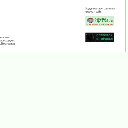
Код для вставки ссылки на
форум и сайт:
,
и врача.
алов форума.
ый материал.