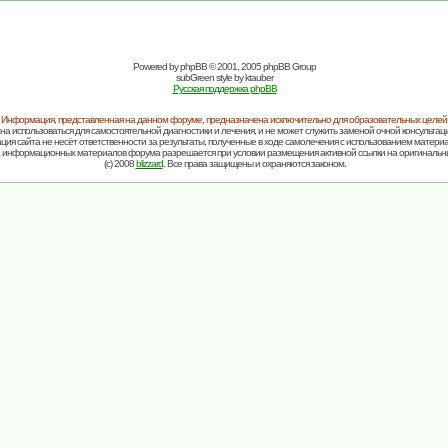
Powered by
phpBB
© 2001, 2005 phpBB Group
subGreen style by
ktauber
Русская поддержка phpBB
Информация, представленная на данном форуме, предназначена исключительно для образовательных целей
на использоваться для самостоятельной диагностики и лечения, и не может служить заменой очной консультаци
ия сайта не несёт ответственности за результаты, полученные в ходе самолечения с использованием матери
 информационных материалов форума разрешается при условии размещения активной ссылки на оригинальн
(c) 2008
blizzard
. Все права защищены и охраняются законом.