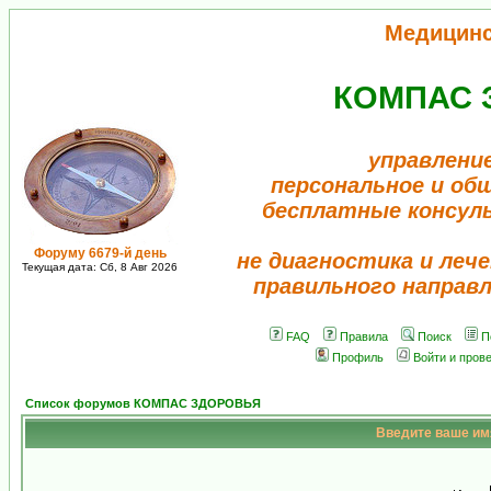
Медицин
КОМПАС 
управлени
персональное и об
бесплатные консул
Форуму 6679-й день
не диагностика и лече
Текущая дата: Сб, 8 Авг 2026
правильного направ
FAQ
Правила
Поиск
П
Профиль
Войти и пров
Список форумов КОМПАС ЗДОРОВЬЯ
Введите ваше имя