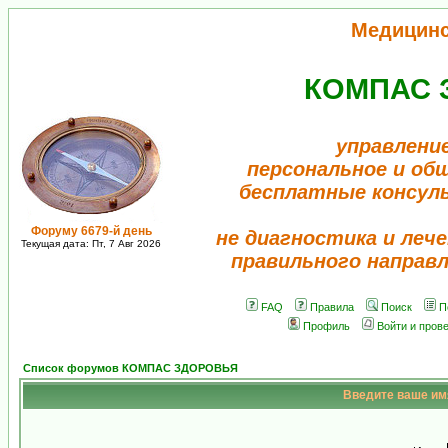
Медицин
КОМПАС 
управлени
персональное и об
бесплатные консул
Форуму 6679-й день
не диагностика и лече
Текущая дата: Пт, 7 Авг 2026
правильного направ
FAQ
Правила
Поиск
П
Профиль
Войти и пров
Список форумов КОМПАС ЗДОРОВЬЯ
Введите ваше имя