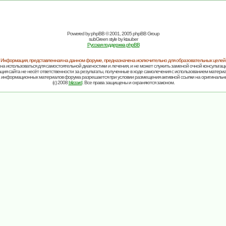
Powered by
phpBB
© 2001, 2005 phpBB Group
subGreen style by
ktauber
Русская поддержка phpBB
Информация, представленная на данном форуме, предназначена исключительно для образовательных целей
на использоваться для самостоятельной диагностики и лечения, и не может служить заменой очной консультаци
ия сайта не несёт ответственности за результаты, полученные в ходе самолечения с использованием матери
 информационных материалов форума разрешается при условии размещения активной ссылки на оригинальн
(c) 2008
blizzard
. Все права защищены и охраняются законом.