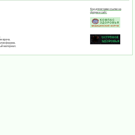
Код для вставки ссылки на
форум и сайт:
,
и врача.
алов форума.
ый материал.