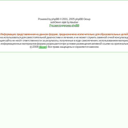
Powered by
phpBB
© 2001, 2005 phpBB Group
subGreen style by
ktauber
Русская поддержка phpBB
Информация, представленная на данном форуме, предназначена исключительно для образовательных целей
на использоваться для самостоятельной диагностики и лечения, и не может служить заменой очной консультаци
ия сайта не несёт ответственности за результаты, полученные в ходе самолечения с использованием матери
 информационных материалов форума разрешается при условии размещения активной ссылки на оригинальн
(c) 2008
blizzard
. Все права защищены и охраняются законом.