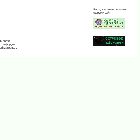
Код для вставки ссылки на
форум и сайт:
,
и врача.
алов форума.
ый материал.