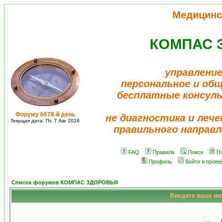
Медицинс
КОМПАС 
управление
персональное и об
бесплатные консул
Форуму 6678-й день
не диагностика и лече
Текущая дата: Пт, 7 Авг 2026
правильного направл
FAQ
Правила
Поиск
П
Профиль
Войти и пров
Список форумов КОМПАС ЗДОРОВЬЯ
Введите ваше имя