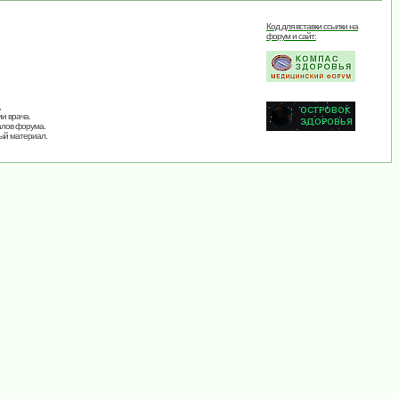
Код для вставки ссылки на
форум и сайт:
,
и врача.
алов форума.
ый материал.