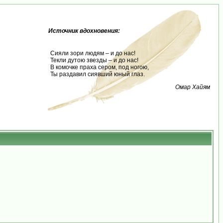
Источник вдохновения:
Сияли зори людям – и до нас!
Текли дутою звезды – и до нас!
В комочке праха сером, под ногою,
Ты раздавил сиявший юный глаз.
Омар Хайям