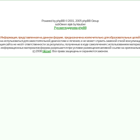
Powered by
phpBB
© 2001, 2005 phpBB Group
subGreen style by
ktauber
Русская поддержка phpBB
Информация, представленная на данном форуме, предназначена исключительно для образовательных целей
на использоваться для самостоятельной диагностики и лечения, и не может служить заменой очной консультаци
ия сайта не несёт ответственности за результаты, полученные в ходе самолечения с использованием матери
 информационных материалов форума разрешается при условии размещения активной ссылки на оригинальн
(c) 2008
blizzard
. Все права защищены и охраняются законом.