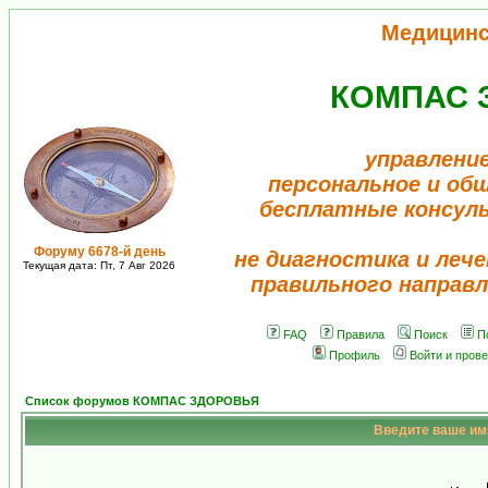
Медицинс
КОМПАС 
управление
персональное и об
бесплатные консул
Форуму 6678-й день
не диагностика и лече
Текущая дата: Пт, 7 Авг 2026
правильного направл
FAQ
Правила
Поиск
П
Профиль
Войти и пров
Список форумов КОМПАС ЗДОРОВЬЯ
Введите ваше имя