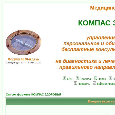
Медицин
КОМПАС 
управлени
персональное и об
бесплатные консул
Форуму 6678-й день
не диагностика и лече
Текущая дата: Чт, 6 Авг 2026
правильного направ
FAQ
Правила
Поиск
П
Профиль
Войти и пров
Список форумов КОМПАС ЗДОРОВЬЯ
Введите ваше имя