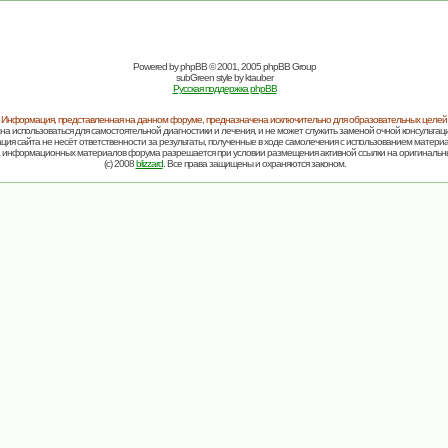
Powered by
phpBB
© 2001, 2005 phpBB Group
subGreen style by
ktauber
Русская поддержка phpBB
Информация, представленная на данном форуме, предназначена исключительно для образовательных целей
на использоваться для самостоятельной диагностики и лечения, и не может служить заменой очной консультаци
ия сайта не несёт ответственности за результаты, полученные в ходе самолечения с использованием матери
 информационных материалов форума разрешается при условии размещения активной ссылки на оригинальн
(c) 2008
blizzard
. Все права защищены и охраняются законом.