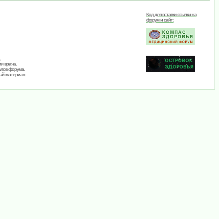
Код для вставки ссылки на
форум и сайт:
,
и врача.
алов форума.
ый материал.