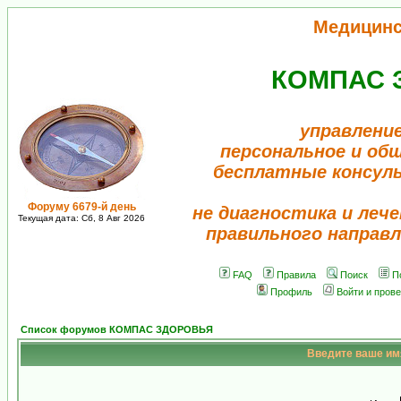
Медицинс
КОМПАС 
управление
персональное и об
бесплатные консул
Форуму 6679-й день
не диагностика и лече
Текущая дата: Сб, 8 Авг 2026
правильного направл
FAQ
Правила
Поиск
П
Профиль
Войти и пров
Список форумов КОМПАС ЗДОРОВЬЯ
Введите ваше имя