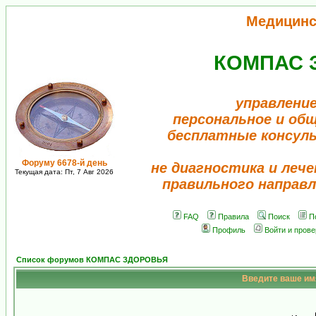
Медицинс
КОМПАС 
управление
персональное и об
бесплатные консул
Форуму 6678-й день
не диагностика и лече
Текущая дата: Пт, 7 Авг 2026
правильного направл
FAQ
Правила
Поиск
П
Профиль
Войти и пров
Список форумов КОМПАС ЗДОРОВЬЯ
Введите ваше имя