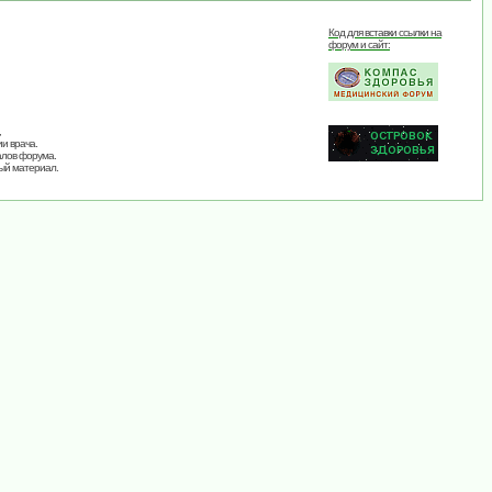
Код для вставки ссылки на
форум и сайт:
,
и врача.
алов форума.
ый материал.