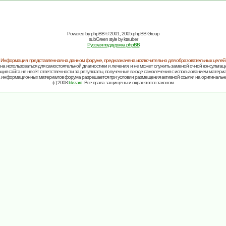
Powered by
phpBB
© 2001, 2005 phpBB Group
subGreen style by
ktauber
Русская поддержка phpBB
Информация, представленная на данном форуме, предназначена исключительно для образовательных целей
на использоваться для самостоятельной диагностики и лечения, и не может служить заменой очной консультаци
ия сайта не несёт ответственности за результаты, полученные в ходе самолечения с использованием матери
 информационных материалов форума разрешается при условии размещения активной ссылки на оригинальн
(c) 2008
blizzard
. Все права защищены и охраняются законом.