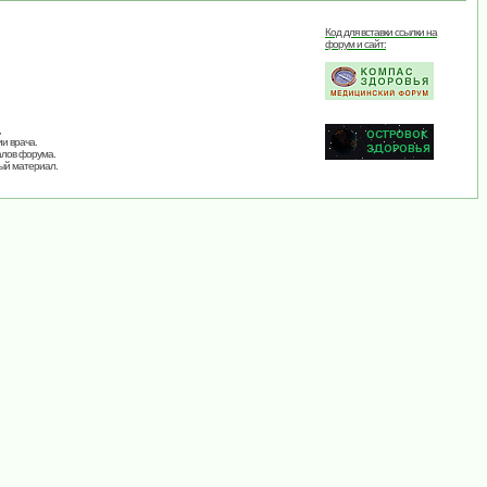
Код для вставки ссылки на
форум и сайт:
,
и врача.
алов форума.
ый материал.