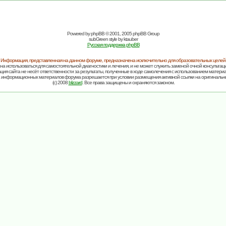
Powered by
phpBB
© 2001, 2005 phpBB Group
subGreen style by
ktauber
Русская поддержка phpBB
Информация, представленная на данном форуме, предназначена исключительно для образовательных целей
на использоваться для самостоятельной диагностики и лечения, и не может служить заменой очной консультаци
ия сайта не несёт ответственности за результаты, полученные в ходе самолечения с использованием матери
 информационных материалов форума разрешается при условии размещения активной ссылки на оригинальн
(c) 2008
blizzard
. Все права защищены и охраняются законом.