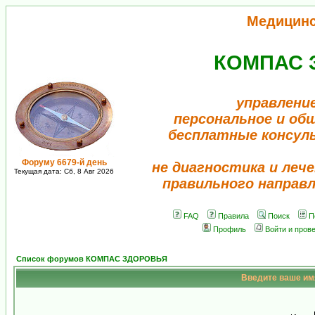
Медицин
КОМПАС 
управлени
персональное и об
бесплатные консул
Форуму 6679-й день
не диагностика и лече
Текущая дата: Сб, 8 Авг 2026
правильного направ
FAQ
Правила
Поиск
П
Профиль
Войти и пров
Список форумов КОМПАС ЗДОРОВЬЯ
Введите ваше имя