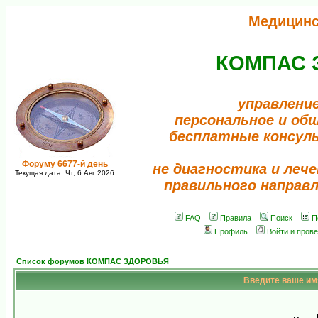
Медицинс
КОМПАС 
управлени
персональное и об
бесплатные консул
Форуму 6677-й день
не диагностика и лече
Текущая дата: Чт, 6 Авг 2026
правильного направ
FAQ
Правила
Поиск
П
Профиль
Войти и пров
Список форумов КОМПАС ЗДОРОВЬЯ
Введите ваше имя