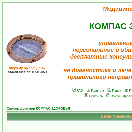
Медицинс
КОМПАС 
управление
персональное и об
бесплатные консул
Форуму 6677-й день
не диагностика и лече
Текущая дата: Чт, 6 Авг 2026
правильного направл
FAQ
Правила
Поиск
П
Профиль
Войти и пров
Список форумов КОМПАС ЗДОРОВЬЯ
Введите ваше имя