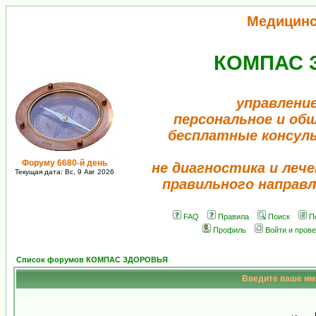
Медицинс
КОМПАС 
управление
персональное и об
бесплатные консул
Форуму 6680-й день
не диагностика и лече
Текущая дата: Вс, 9 Авг 2026
правильного направл
FAQ
Правила
Поиск
П
Профиль
Войти и пров
Список форумов КОМПАС ЗДОРОВЬЯ
Введите ваше имя