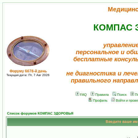
Медицинс
КОМПАС 
управление
персональное и об
бесплатные консул
Форуму 6678-й день
не диагностика и лече
Текущая дата: Пт, 7 Авг 2026
правильного направл
FAQ
Правила
Поиск
П
Профиль
Войти и пров
Список форумов КОМПАС ЗДОРОВЬЯ
Введите ваше имя