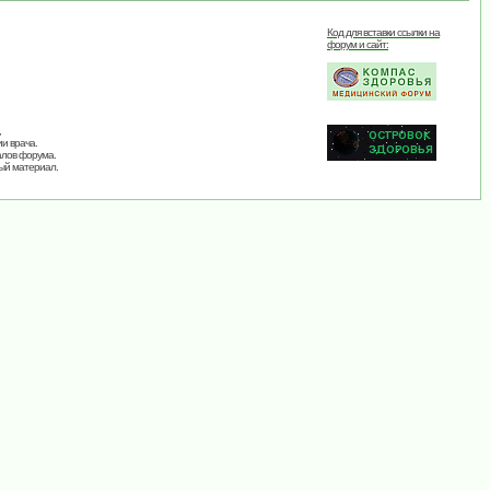
Код для вставки ссылки на
форум и сайт:
,
и врача.
алов форума.
ый материал.