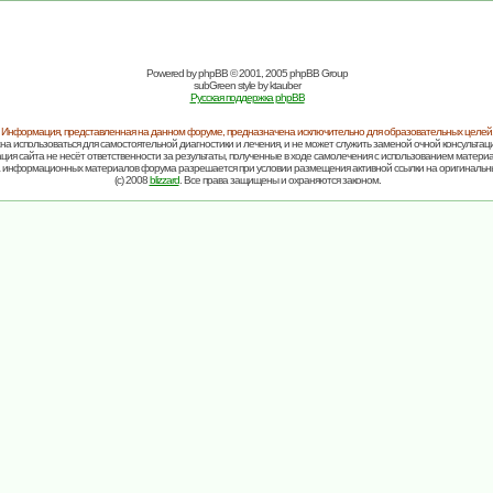
Powered by
phpBB
© 2001, 2005 phpBB Group
subGreen style by
ktauber
Русская поддержка phpBB
Информация, представленная на данном форуме, предназначена исключительно для образовательных целей
на использоваться для самостоятельной диагностики и лечения, и не может служить заменой очной консультаци
ия сайта не несёт ответственности за результаты, полученные в ходе самолечения с использованием матери
 информационных материалов форума разрешается при условии размещения активной ссылки на оригинальн
(c) 2008
blizzard
. Все права защищены и охраняются законом.