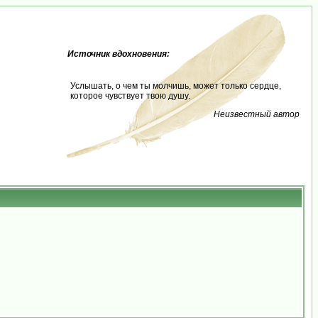
Источник вдохновения:
Услышать, о чем ты молчишь, может только сердце,
которое чувствует твою душу.
Неизвестный автор