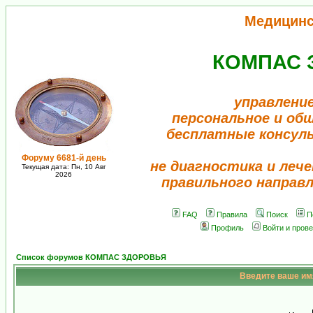
Медицинс
КОМПАС 
управлени
персональное и об
бесплатные консул
Форуму 6681-й день
не диагностика и лече
Текущая дата: Пн, 10 Авг
2026
правильного направ
FAQ
Правила
Поиск
П
Профиль
Войти и пров
Список форумов КОМПАС ЗДОРОВЬЯ
Введите ваше имя