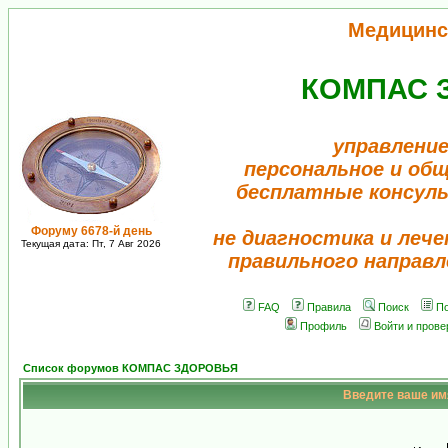
Медицинс
КОМПАС 
управление
персональное и об
бесплатные консул
Форуму 6678-й день
не диагностика и лече
Текущая дата: Пт, 7 Авг 2026
правильного направл
FAQ
Правила
Поиск
По
Профиль
Войти и пров
Список форумов КОМПАС ЗДОРОВЬЯ
Введите ваше имя