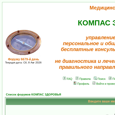
Медицинс
КОМПАС 
управление
персональное и об
бесплатные консул
Форуму 6679-й день
не диагностика и лече
Текущая дата: Сб, 8 Авг 2026
правильного направл
FAQ
Правила
Поиск
П
Профиль
Войти и пров
Список форумов КОМПАС ЗДОРОВЬЯ
Введите ваше имя