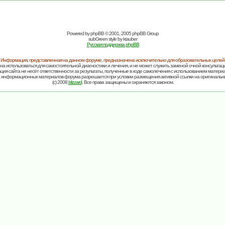
Powered by
phpBB
© 2001, 2005 phpBB Group
subGreen style by
ktauber
Русская поддержка phpBB
Информация, представленная на данном форуме, предназначена исключительно для образовательных целей
на использоваться для самостоятельной диагностики и лечения, и не может служить заменой очной консультаци
ия сайта не несёт ответственности за результаты, полученные в ходе самолечения с использованием матери
 информационных материалов форума разрешается при условии размещения активной ссылки на оригинальн
(c) 2008
blizzard
. Все права защищены и охраняются законом.