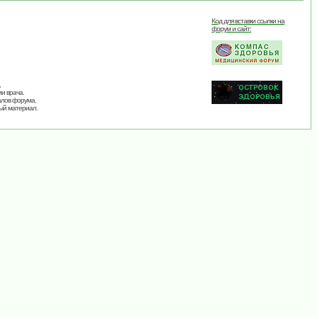
Код для вставки ссылки на
форум и сайт:
,
и врача.
алов форума.
ый материал.