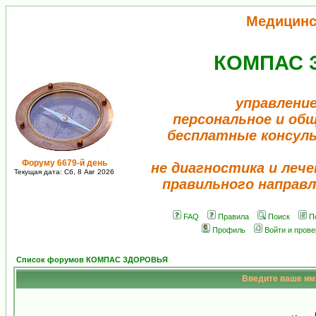
Медицинс
КОМПАС 
управление
персональное и об
бесплатные консул
Форуму 6679-й день
не диагностика и лече
Текущая дата: Сб, 8 Авг 2026
правильного направл
FAQ
Правила
Поиск
П
Профиль
Войти и пров
Список форумов КОМПАС ЗДОРОВЬЯ
Введите ваше имя