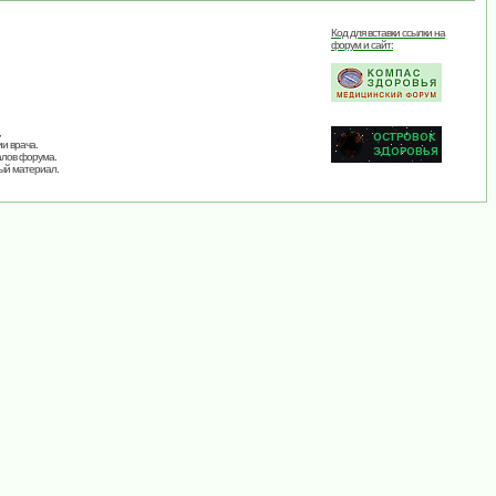
Код для вставки ссылки на
форум и сайт:
,
и врача.
алов форума.
ый материал.