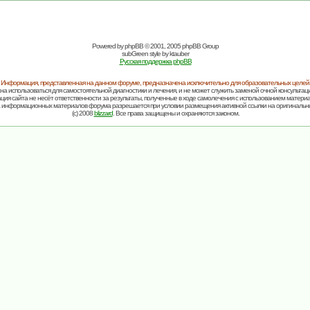
Powered by
phpBB
© 2001, 2005 phpBB Group
subGreen style by
ktauber
Русская поддержка phpBB
Информация, представленная на данном форуме, предназначена исключительно для образовательных целей
на использоваться для самостоятельной диагностики и лечения, и не может служить заменой очной консультаци
ия сайта не несёт ответственности за результаты, полученные в ходе самолечения с использованием матери
 информационных материалов форума разрешается при условии размещения активной ссылки на оригинальн
(c) 2008
blizzard
. Все права защищены и охраняются законом.