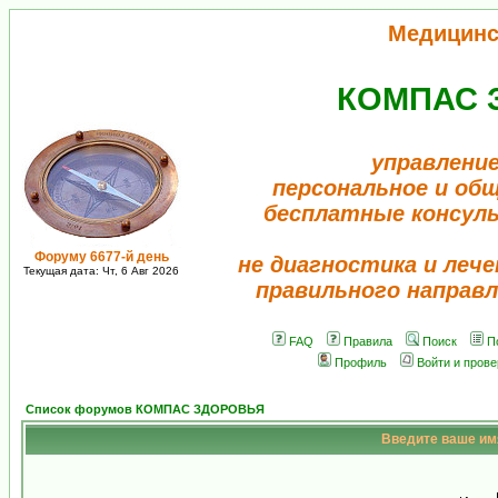
Медицинс
КОМПАС 
управление
персональное и об
бесплатные консул
Форуму 6677-й день
не диагностика и лече
Текущая дата: Чт, 6 Авг 2026
правильного направл
FAQ
Правила
Поиск
П
Профиль
Войти и пров
Список форумов КОМПАС ЗДОРОВЬЯ
Введите ваше имя