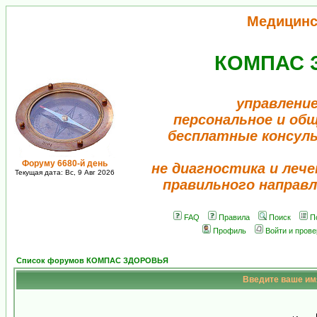
Медицинс
КОМПАС 
управление
персональное и об
бесплатные консул
Форуму 6680-й день
не диагностика и лече
Текущая дата: Вс, 9 Авг 2026
правильного направл
FAQ
Правила
Поиск
П
Профиль
Войти и пров
Список форумов КОМПАС ЗДОРОВЬЯ
Введите ваше имя