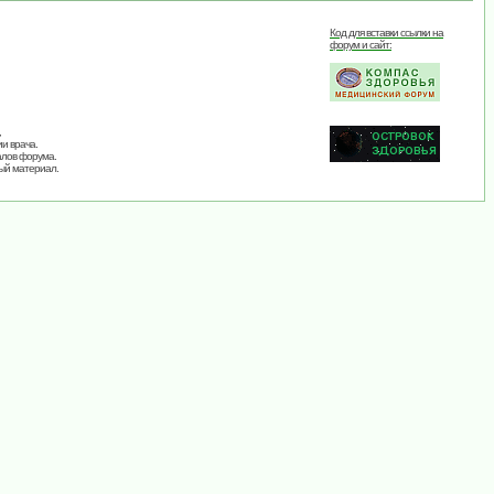
Код для вставки ссылки на
форум и сайт:
,
и врача.
алов форума.
ый материал.