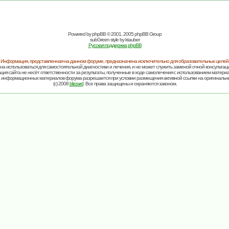
Powered by
phpBB
© 2001, 2005 phpBB Group
subGreen style by
ktauber
Русская поддержка phpBB
Информация, представленная на данном форуме, предназначена исключительно для образовательных целей
на использоваться для самостоятельной диагностики и лечения, и не может служить заменой очной консультаци
ия сайта не несёт ответственности за результаты, полученные в ходе самолечения с использованием матери
 информационных материалов форума разрешается при условии размещения активной ссылки на оригинальн
(c) 2008
blizzard
. Все права защищены и охраняются законом.