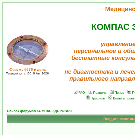
Медицинс
КОМПАС 
управление
персональное и об
бесплатные консул
Форуму 6679-й день
не диагностика и лече
Текущая дата: Сб, 8 Авг 2026
правильного направл
FAQ
Правила
Поиск
П
Профиль
Войти и пров
Список форумов КОМПАС ЗДОРОВЬЯ
Введите ваше имя