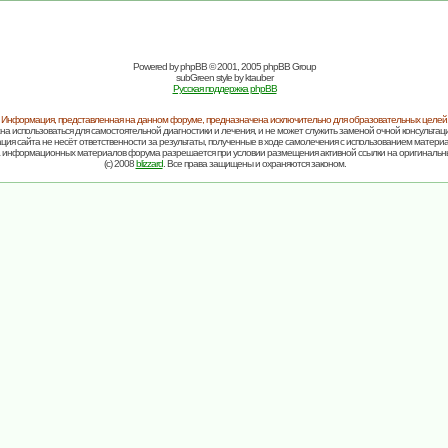
Powered by
phpBB
© 2001, 2005 phpBB Group
subGreen style by
ktauber
Русская поддержка phpBB
Информация, представленная на данном форуме, предназначена исключительно для образовательных целей
на использоваться для самостоятельной диагностики и лечения, и не может служить заменой очной консультаци
ия сайта не несёт ответственности за результаты, полученные в ходе самолечения с использованием матери
 информационных материалов форума разрешается при условии размещения активной ссылки на оригинальн
(c) 2008
blizzard
. Все права защищены и охраняются законом.