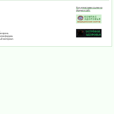
Код для вставки ссылки на
форум и сайт:
,
и врача.
алов форума.
ый материал.