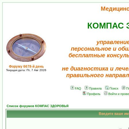
Медицинс
КОМПАС 
управление
персональное и об
бесплатные консул
Форуму 6678-й день
не диагностика и лече
Текущая дата: Пт, 7 Авг 2026
правильного направл
FAQ
Правила
Поиск
П
Профиль
Войти и пров
Список форумов КОМПАС ЗДОРОВЬЯ
Введите ваше имя