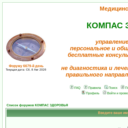
Медицинс
КОМПАС 
управление
персональное и об
бесплатные консул
Форуму 6679-й день
не диагностика и лече
Текущая дата: Сб, 8 Авг 2026
правильного направл
FAQ
Правила
Поиск
П
Профиль
Войти и пров
Список форумов КОМПАС ЗДОРОВЬЯ
Введите ваше имя