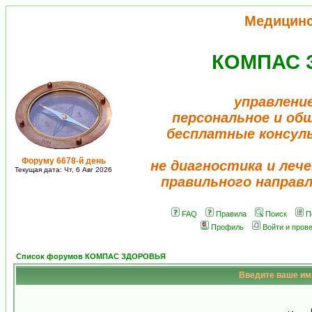
Медицин
КОМПАС 
управлени
персональное и об
бесплатные консул
Форуму 6678-й день
не диагностика и лече
Текущая дата: Чт, 6 Авг 2026
правильного направ
FAQ
Правила
Поиск
П
Профиль
Войти и пров
Список форумов КОМПАС ЗДОРОВЬЯ
Введите ваше имя