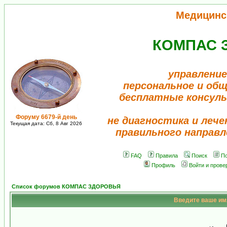
Медицинс
КОМПАС 
управление
персональное и об
бесплатные консул
Форуму 6679-й день
не диагностика и лече
Текущая дата: Сб, 8 Авг 2026
правильного направл
FAQ
Правила
Поиск
По
Профиль
Войти и прове
Список форумов КОМПАС ЗДОРОВЬЯ
Введите ваше имя