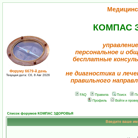
Медицинс
КОМПАС 
управление
персональное и об
бесплатные консул
Форуму 6679-й день
не диагностика и лече
Текущая дата: Сб, 8 Авг 2026
правильного направл
FAQ
Правила
Поиск
П
Профиль
Войти и пров
Список форумов КОМПАС ЗДОРОВЬЯ
Введите ваше имя