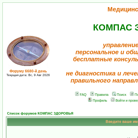
Медицинс
КОМПАС 
управление
персональное и об
бесплатные консул
Форуму 6680-й день
не диагностика и лече
Текущая дата: Вс, 9 Авг 2026
правильного направл
FAQ
Правила
Поиск
П
Профиль
Войти и пров
Список форумов КОМПАС ЗДОРОВЬЯ
Введите ваше имя