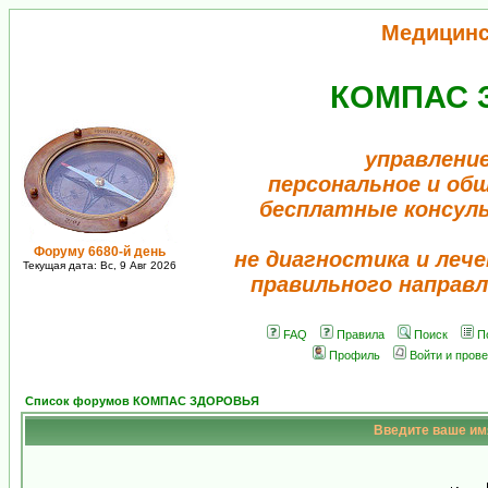
Медицинс
КОМПАС 
управление
персональное и об
бесплатные консул
Форуму 6680-й день
не диагностика и лече
Текущая дата: Вс, 9 Авг 2026
правильного направл
FAQ
Правила
Поиск
П
Профиль
Войти и пров
Список форумов КОМПАС ЗДОРОВЬЯ
Введите ваше имя