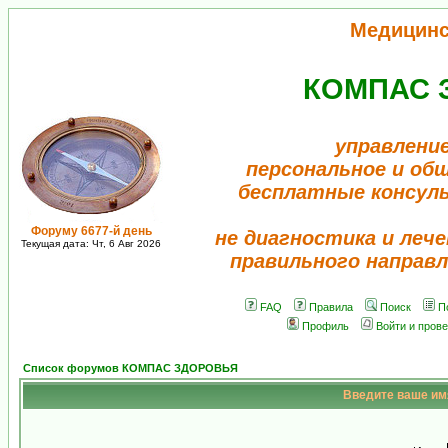
Медицинс
КОМПАС 
управление
персональное и об
бесплатные консул
Форуму 6677-й день
не диагностика и лече
Текущая дата: Чт, 6 Авг 2026
правильного направл
FAQ
Правила
Поиск
П
Профиль
Войти и пров
Список форумов КОМПАС ЗДОРОВЬЯ
Введите ваше имя