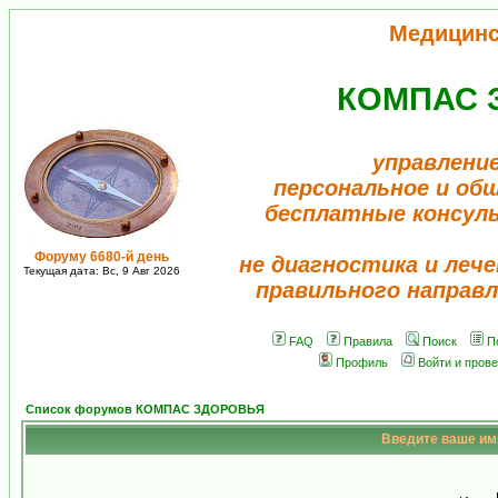
Медицинс
КОМПАС 
управление
персональное и об
бесплатные консул
Форуму 6680-й день
не диагностика и лече
Текущая дата: Вс, 9 Авг 2026
правильного направл
FAQ
Правила
Поиск
П
Профиль
Войти и пров
Список форумов КОМПАС ЗДОРОВЬЯ
Введите ваше имя