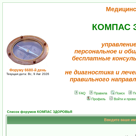
Медицинс
КОМПАС 
управление
персональное и об
бесплатные консул
Форуму 6680-й день
не диагностика и лече
Текущая дата: Вс, 9 Авг 2026
правильного направл
FAQ
Правила
Поиск
П
Профиль
Войти и пров
Список форумов КОМПАС ЗДОРОВЬЯ
Введите ваше имя