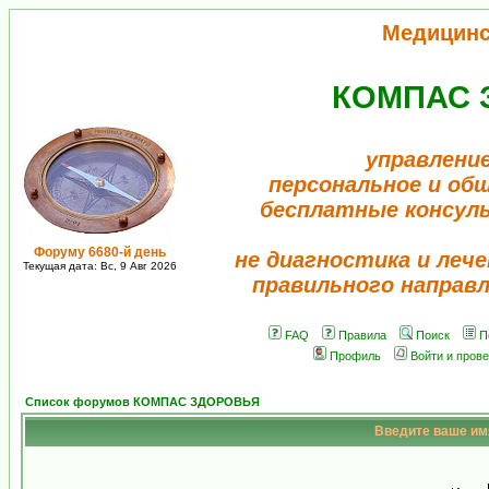
Медицинс
КОМПАС 
управлени
персональное и об
бесплатные консул
Форуму 6680-й день
не диагностика и лече
Текущая дата: Вс, 9 Авг 2026
правильного направ
FAQ
Правила
Поиск
П
Профиль
Войти и пров
Список форумов КОМПАС ЗДОРОВЬЯ
Введите ваше имя