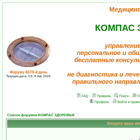
Медицинс
КОМПАС 
управлени
персональное и об
бесплатные консул
Форуму 6679-й день
не диагностика и лече
Текущая дата: Сб, 8 Авг 2026
правильного направ
FAQ
Правила
Поиск
П
Профиль
Войти и пров
Список форумов КОМПАС ЗДОРОВЬЯ
Введите ваше имя