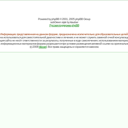
Powered by
phpBB
© 2001, 2005 phpBB Group
subGreen style by
ktauber
Русская поддержка phpBB
Информация, представленная на данном форуме, предназначена исключительно для образовательных целей
на использоваться для самостоятельной диагностики и лечения, и не может служить заменой очной консультаци
ия сайта не несёт ответственности за результаты, полученные в ходе самолечения с использованием матери
 информационных материалов форума разрешается при условии размещения активной ссылки на оригинальн
(c) 2008
blizzard
. Все права защищены и охраняются законом.