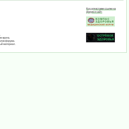
Код для вставки ссылки на
форум и сайт:
,
и врача.
алов форума.
ый материал.